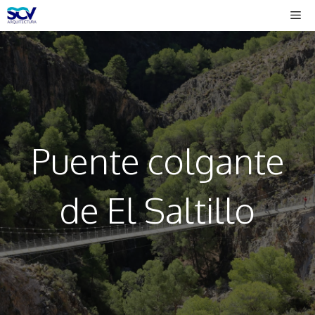
Saltar
Me
al
contenido
Puente colgante
de El Saltillo