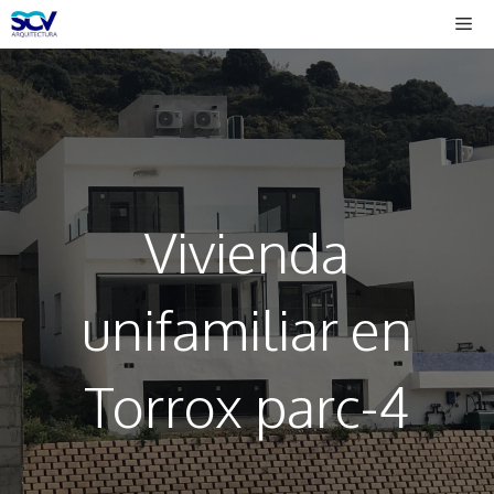
Saltar
Me
al
contenido
Vivienda
unifamiliar en
Torrox parc-4